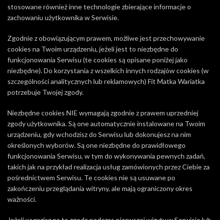
stosowane również inne technologie zbierające informacje o
zachowaniu użytkownika w Serwisie.
Zgodnie z obowiązującym prawem, możliwe jest przechowywanie
cookies na Twoim urządzeniu, jeżeli jest to niezbędne do
funkcjonowania Serwisu (te cookies są opisane poniżej jako
niezbędne). Do korzystania z wszelkich innych rodzajów cookies (w
szczególności analitycznych lub reklamowych) Fit Matka Wariatka
potrzebuje Twojej zgody.
Niezbędne cookies NIE wymagają zgodnie z prawem uprzedniej
zgody użytkownika. Są one automatycznie instalowane na Twoim
urządzeniu, gdy wchodzisz do Serwisu lub dokonujesz na nim
określonych wyborów. Są one niezbędne do prawidłowego
funkcjonowania Serwisu, w tym do wykonywania pewnych zadań,
takich jak na przykład realizacja usług zamówionych przez Ciebie za
pośrednictwem Serwisu. Te cookies nie są usuwane po
zakończeniu przeglądania witryny, ale mają ograniczony okres
ważności.
Jeżeli wyrazisz na to zgodę podczas pierwszej wizyty w Serwisie lub