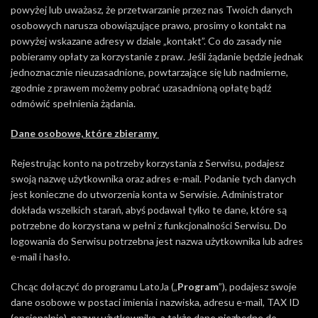
powyżej lub uważasz, że przetwarzanie przez nas Twoich danych
osobowych narusza obowiązujące prawo, prosimy o kontakt na
powyżej wskazane adresy w dziale „kontakt”. Co do zasady nie
pobieramy opłaty za korzystanie z praw. Jeśli żądanie będzie jednak
jednoznacznie nieuzasadnione, powtarzające się lub nadmierne,
zgodnie z prawem możemy pobrać uzasadnioną opłatę bądź
odmówić spełnienia żądania.
Dane osobowe, które zbieramy
Rejestrując konto na potrzeby korzystania z Serwisu, podajesz
swoją nazwę użytkownika oraz adres e-mail. Podanie tych danych
jest konieczne do utworzenia konta w Serwisie. Administrator
dokłada wszelkich starań, abyś podawał tylko te dane, które są
potrzebne do korzystana w pełni z funkcjonalności Serwisu. Do
logowania do Serwisu potrzebna jest nazwa użytkownika lub adres
e-mail i hasło.
Chcąc dołączyć do programu LatoJa („
Program
”), podajesz swoje
dane osobowe w postaci imienia i nazwiska, adresu e-mail, TAX ID
(opcjonalnie), nazwy użytkownika, a także dane niezbędne do