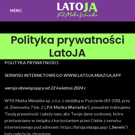
MENU
Polityka prywatności
LatoJA
POLITYKA PRYWATNOŚCI
SERWISU INTERNETOWEGO WWW.LATOJA.MIAZGA.APP
wersja obowiązująca od 22 kwietnia 2024 r.
W Fit Matka Wariatka sp. z o.o. z siedzibą w Pszczynie (43-200), przy
ul. Ziemowita 7 lok. 2 („
Fit Matka Wariatka
”), poważnie traktujemy
Twoją prywatność i zależy nam, aby Twoje dane osobowe, które
przetwarzamy w związku z korzystaniem przez Ciebie z serwisu
internetowego pod adresem: https://latoja.miazga.app/ („
Serwis
”)
były należycie chronione.