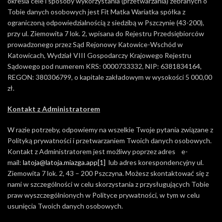
określa cele i sposoby wykorzystania (przetwarzania) zebranych o
Tobie danych osobowych jest Fit Matka Wariatka spółka z
ograniczoną odpowiedzialnością z siedzibą w Pszczynie (43-200),
przy ul. Ziemowita 7 lok. 2, wpisana do Rejestru Przedsiębiorców
prowadzonego przez Sąd Rejonowy Katowice-Wschód w
Katowicach, Wydział VIII Gospodarczy Krajowego Rejestru
Sądowego pod numerem KRS: 0000733332, NIP: 6381834164,
REGON: 380306799, o kapitale zakładowym w wysokości 5 000,00
zł.
Kontakt z Administratorem
W razie potrzeby, odpowiemy na wszelkie Twoje pytania związane z
Polityką prywatności i przetwarzaniem Twoich danych osobowych.
Kontakt z Administratorem jest możliwy poprzez adres e-
mail:
latoja@latoja.miazga.app
[1]
lub adres korespondencyjny ul.
Ziemowita 7 lok. 2, 43 – 200 Pszczyna. Możesz skontaktować się z
nami w szczególności w celu skorzystania z przysługujących Tobie
praw wyszczególnionych w Polityce prywatności, w tym w celu
usunięcia Twoich danych osobowych.