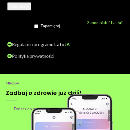
Zaloguj się
Zapomniałeś hasła?
Zapamiętaj
Regulamin programu
Lato
JA
Polityka prywatności
MIAZGA
Zadbaj o zdrowie już dziś!
Dołącz do nas